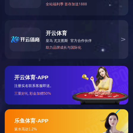
公司简介
荣誉资质

企业资质
企业专利
企业荣誉
企业业绩

市政工程业绩
公路工程业绩
电力工程业绩
水利工程业
绩
房建工程业绩
业绩展示
开云体育

开云体育
业内动态
联系我们

联系方式
客户留言
企业资质
企业荣誉
企业专利
当前位置：
开云体育
/
荣誉资质